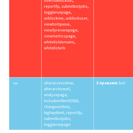
overridelockout,
reportfp, submitbotjobs,
togglerunpage,
unblockme, unblockuser,
viewbotqueue,
viewfpreviewpage,
viewmetricspage,
whitelistdomains,
whitelisturls
alteraccesstime,
З правами:
bot
bot
alterarchiveurl,
analyzepage,
botsubmitlimit5000,
changeurldata,
highapilimit, reportfp,
submitbotjobs,
togglerunpage