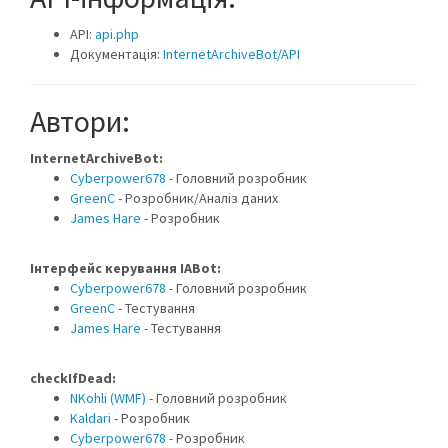
API:
api.php
Документація:
InternetArchiveBot/API
Автори:
InternetArchiveBot:
Cyberpower678
- Головний розробник
GreenC
- Розробник/Аналіз даних
James Hare
- Розробник
Інтерфейс керування IABot:
Cyberpower678
- Головний розробник
GreenC
- Тестування
James Hare
- Тестування
checkIfDead:
NKohli (WMF)
- Головний розробник
Kaldari
- Розробник
Cyberpower678
- Розробник