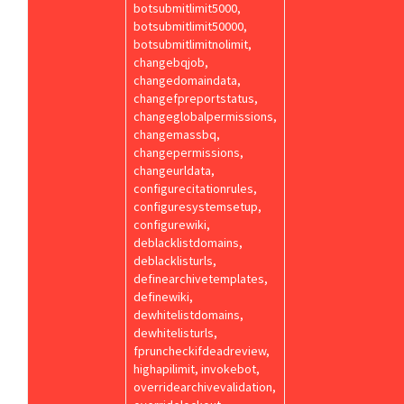
botsubmitlimit5000,
botsubmitlimit50000,
botsubmitlimitnolimit,
changebqjob,
changedomaindata,
changefpreportstatus,
changeglobalpermissions,
changemassbq,
changepermissions,
changeurldata,
configurecitationrules,
configuresystemsetup,
configurewiki,
deblacklistdomains,
deblacklisturls,
definearchivetemplates,
definewiki,
dewhitelistdomains,
dewhitelisturls,
fpruncheckifdeadreview,
highapilimit, invokebot,
overridearchivevalidation,