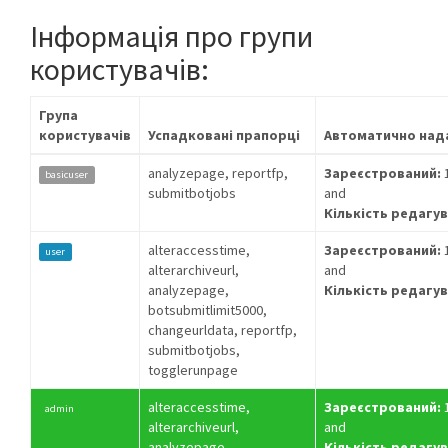
Інформація про групи
користувачів:
Група
користувачів
Успадковані прапорці
Автоматично над
analyzepage, reportfp,
Зареєстрований:
1
basicuser
submitbotjobs
and
Кількість редагув
alteraccesstime,
Зареєстрований:
1
user
alterarchiveurl,
and
analyzepage,
Кількість редагув
botsubmitlimit5000,
changeurldata, reportfp,
submitbotjobs,
togglerunpage
alteraccesstime,
Зареєстрований:
1
admin
alterarchiveurl,
and
analyzepage,
Кількість редагув