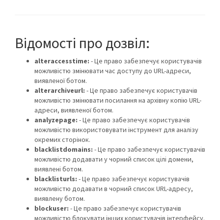
Відомості про дозвіл:
alteraccesstime:
- Це право забезпечує користувачів
можливістю змінювати час доступу до URL-адреси,
виявленої ботом.
alterarchiveurl:
- Це право забезпечує користувачів
можливістю змінювати посилання на архівну копію URL-
адреси, виявленої ботом.
analyzepage:
- Це право забезпечує користувачів
можливістю використовувати інструмент для аналізу
окремих сторінок.
blacklistdomains:
- Це право забезпечує користувачів
можливістю додавати у чорний список цілі домени,
виявлені ботом.
blacklisturls:
- Це право забезпечує користувачів
можливістю додавати в чорний список URL-адресу,
виявлену ботом.
blockuser:
- Це право забезпечує користувачів
можливістю блокувати інших користувачів інтерфейсу.