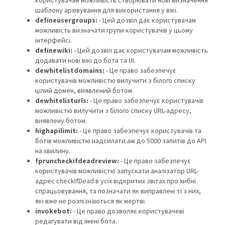
користувачам можливість створювати нові визначення
шаблону архівування для використання у вікі.
defineusergroups:
- Цей дозвіл дає користувачам
можливість визначати групи користувачів у цьому
інтерфейсі.
definewiki:
- Цей дозвіл дає користувачам можливість
додавати нові вікі до бота та UI.
dewhitelistdomains:
- Це право забезпечує
користувачів можливістю вилучити з білого списку
цілий домен, виявлений ботом.
dewhitelisturls:
- Це право забезпечує користувачів
можливістю вилучити з білого списку URL-адресу,
виявлену ботом.
highapilimit:
- Це право забезпечує користувачів та
ботів можливістю надсилати аж до 5000 запитів до API
на хвилину.
fpruncheckifdeadreview:
- Це право забезпечує
користувачів можливістю запускати аналізатор URL-
адрес checkIfDead в усіх відкритих звітах про хибні
спрацьовування, та позначати як виправлені ті з них,
які вже не розпізнаються як мертві.
invokebot:
- Це право дозволяє користувачеві
редагувати від імені бота.