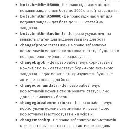
botsubmitlimit5000:
- Це право піднімає ліміт для
подання завдань для бота до 5000 статей на завдання.
botsubmitlimit50000:
- Це право піднімає ліміт для
подання завдань для бота до 50000 статей на
завдання.
botsubmitlimitnolimit:
- Це право усуває ліміт на
кількість статей для подання завдань для бота.
changefpreportstatus:
- Це право забезпечує
користувачів можливістю змінювати статус будь-якого
повідомленого хибного спрацьовування.
changebqjob:
- Це право забезпечує користувачів
можливістю змінювати статус будь-якого активного
завдання і надає можливість призупиняти будь-яке
активне завдання для бота.
changedomaindata:
- Це право забезпечує
користувачів можливістю змінювати статус цілих
доменів, виявлених ботом.
changeglobalpermissions:
- Це право забезпечує
користувачів можливістю змінювати права іншого
користувача і застосовувати їх в усіх вікі.
changemassbq:
- Це право забезпечує користувачів
можливістю змінювати стан всіх активних завдань