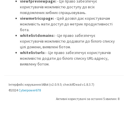
viewfpreviewpage:
- Це право забезпечує
користувачів можливістю доступу до всіх
повідомлених хибних спрацьовувань.
viewmetricspage:
- Цей дозвіл дає користувачам
можливість мати доступ до метрик продуктивності
бота.
whitelistdomains:
- Це право забезпечує
користувачів можливістю додавати до білого списку
цілі домени, виявлені ботом.
whitelisturls:
- Це право забезпечує користувачів
можливістю додати до білого списку URL-адресу,
виявлену ботом.
Інтерфейс керування IABot (v2.0.9.5; checkIfDead v1.8.3.7)
©2024
Cyberpower678
Активні користувачі за останні 5 хвилин: 8