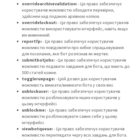
overridearchivevalidation:
- Це право забезпечує
користувачів можливістю обходити перевірки,
здійснені над поданою архівною копією.
overridelockout:
- Це право забезпечує користувачів
можливістю використовувати інтерфейс, навіть якщо
він вимкнений.
reportfp:
- Це право забезпечує користувачів
можливістю повідомляти про хибне спрацьовування
для посилання, яке бот розпізнав як мертве.
submitbotjobs:
- Це право забезпечує користувачів
можливістю подавати завдання для бота, що мають до
500 статей кожне.
togglerunpage:
- Цей дозвіл дає користувачам
можливість вмикати/вимикати бота у своїх вікі.
unblockuser:
- Це право забезпечує користувачів
можливістю розблоковувати інших користувачів у
цьому інтерфейсі.
unblockme:
- Це право забезпечує користувачів
можливістю розблоковувати самих себе у цьому
інтерфейсі.
viewbotqueue:
- Це право забезпечує користувачів
можливістю переглядати чергу всіх завдань для бота.