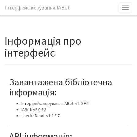
Інтерфейс керування IABot
Toggl
naviga
Інформація про
інтерфейс
Завантажена бібліотечна
інформація:
Інтерфейс керування IABot: v2.0.9.5
IABot: v2.0.9.5
checkIfDead: v1.8.3.7
API-інформація: