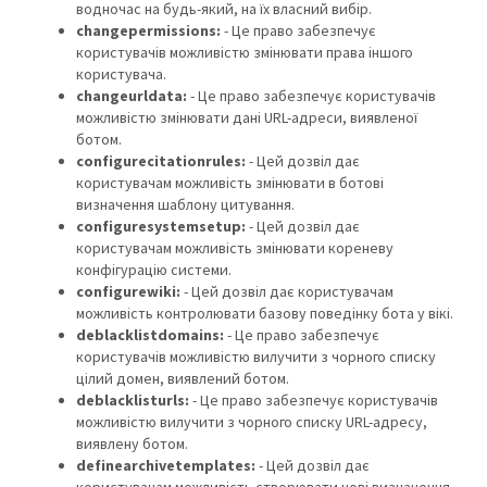
водночас на будь-який, на їх власний вибір.
changepermissions:
- Це право забезпечує
користувачів можливістю змінювати права іншого
користувача.
changeurldata:
- Це право забезпечує користувачів
можливістю змінювати дані URL-адреси, виявленої
ботом.
configurecitationrules:
- Цей дозвіл дає
користувачам можливість змінювати в ботові
визначення шаблону цитування.
configuresystemsetup:
- Цей дозвіл дає
користувачам можливість змінювати кореневу
конфігурацію системи.
configurewiki:
- Цей дозвіл дає користувачам
можливість контролювати базову поведінку бота у вікі.
deblacklistdomains:
- Це право забезпечує
користувачів можливістю вилучити з чорного списку
цілий домен, виявлений ботом.
deblacklisturls:
- Це право забезпечує користувачів
можливістю вилучити з чорного списку URL-адресу,
виявлену ботом.
definearchivetemplates:
- Цей дозвіл дає