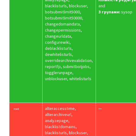
blacklisturls, blockuser,
and
botsubmitlimit5000,
З групами:
sysop
botsubmitlimit50000,
changedomaindata,
changepermissions,
changeurldata,
configurewiki,
deblacklisturls,
dewhitelisturls,
overridearchivevalidation,
reportfp, submitbotjobs,
togglerunpage,
unblockuser, whitelisturls
alteraccesstime,
—
root
alterarchiveurl,
analyzepage,
blacklistdomains,
blacklisturls, blockuser,