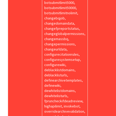
botsubmitlimit5000,
botsubmitlimit50000,
botsubmitlimitnolimit,
changebqjob,
changedomaindata,
changefpreportstatus,
changeglobalpermissions,
changemassbq,
changepermissions,
changeurldata,
configurecitationrules,
configuresystemsetup,
configurewiki,
deblacklistdomains,
deblacklisturls,
definearchivetemplates,
definewiki,
dewhitelistdomains,
dewhitelisturls,
fpruncheckifdeadreview,
highapilimit, invokebot,
overridearchivevalidation,