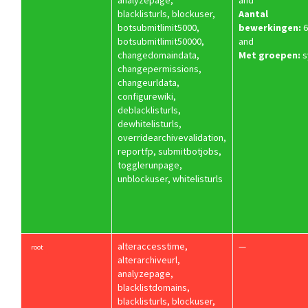
analyzepage,
and
blacklisturls, blockuser,
Aantal
botsubmitlimit5000,
bewerkingen:
6
botsubmitlimit50000,
and
changedomaindata,
Met groepen:
s
changepermissions,
changeurldata,
configurewiki,
deblacklisturls,
dewhitelisturls,
overridearchivevalidation,
reportfp, submitbotjobs,
togglerunpage,
unblockuser, whitelisturls
alteraccesstime,
—
root
alterarchiveurl,
analyzepage,
blacklistdomains,
blacklisturls, blockuser,