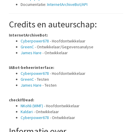
Documentatie:
InternetArchiveBot/API
Credits en auteurschap:
InternetArchiveBot:
Cyberpower678
- Hoofdontwikkelaar
GreenC
- Ontwikkelaar/Gegevensanalyse
James Hare
- Ontwikkelaar
IABot-beheerinterface:
Cyberpower678
- Hoofdontwikkelaar
GreenC
- Testen
James Hare
- Testen
checkIfDead:
NKohli (WMF)
- Hoofdontwikkelaar
Kaldari
- Ontwikkelaar
Cyberpower678
- Ontwikkelaar
Informatie over