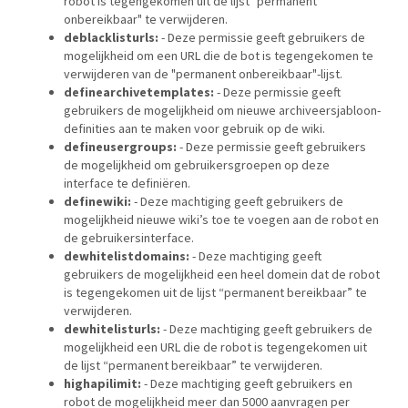
robot is tegengekomen uit de lijst "permanent
onbereikbaar" te verwijderen.
deblacklisturls:
- Deze permissie geeft gebruikers de
mogelijkheid om een URL die de bot is tegengekomen te
verwijderen van de "permanent onbereikbaar"-lijst.
definearchivetemplates:
- Deze permissie geeft
gebruikers de mogelijkheid om nieuwe archiveersjabloon-
definities aan te maken voor gebruik op de wiki.
defineusergroups:
- Deze permissie geeft gebruikers
de mogelijkheid om gebruikersgroepen op deze
interface te definiëren.
definewiki:
- Deze machtiging geeft gebruikers de
mogelijkheid nieuwe wiki’s toe te voegen aan de robot en
de gebruikersinterface.
dewhitelistdomains:
- Deze machtiging geeft
gebruikers de mogelijkheid een heel domein dat de robot
is tegengekomen uit de lijst “permanent bereikbaar” te
verwijderen.
dewhitelisturls:
- Deze machtiging geeft gebruikers de
mogelijkheid een URL die de robot is tegengekomen uit
de lijst “permanent bereikbaar” te verwijderen.
highapilimit:
- Deze machtiging geeft gebruikers en
robot de mogelijkheid meer dan 5000 aanvragen per