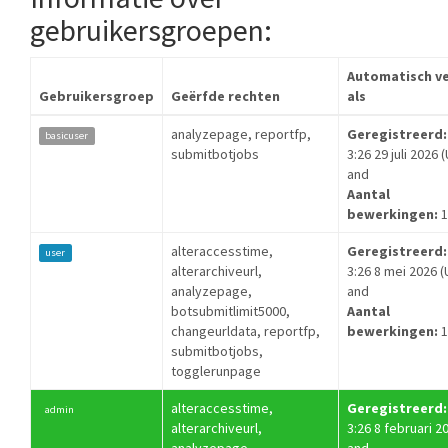
gebruikersgroepen:
Automatisch v
Gebruikersgroep
Geërfde rechten
als
analyzepage, reportfp,
Geregistreerd:
basicuser
submitbotjobs
3:26 29 juli 2026 
and
Aantal
bewerkingen:
1
alteraccesstime,
Geregistreerd:
user
alterarchiveurl,
3:26 8 mei 2026 (
analyzepage,
and
botsubmitlimit5000,
Aantal
changeurldata, reportfp,
bewerkingen:
1
submitbotjobs,
togglerunpage
alteraccesstime,
Geregistreerd:
admin
alterarchiveurl,
3:26 8 februari 2