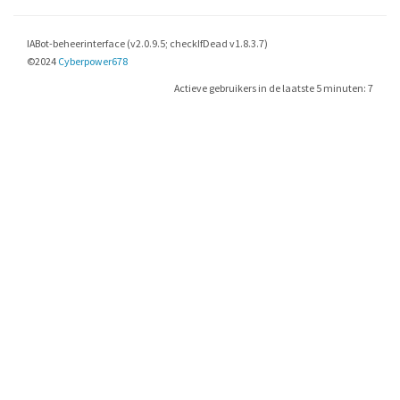
IABot-beheerinterface (v2.0.9.5; checkIfDead v1.8.3.7)
©2024
Cyberpower678
Actieve gebruikers in de laatste 5 minuten: 7