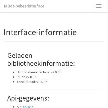
IABot-beheerinterface
Toggl
naviga
Interface-informatie
Geladen
bibliotheekinformatie:
IABot-beheerinterface: v2.0.9.5
IABot: v2.0.9.5
checkIfDead: v1.8.3.7
Api-gegevens:
API:
api.php