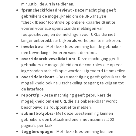
minuut bij de API in te dienen.
fpruncheckifdeadreview:
- Deze machtiging geeft
gebruikers de mogelijkheid om de URL-analyse
"checkIfDead" (controle op onbereikbaarheid) uit te
voeren voor alle openstaande meldingen van
foutpositieven, en de meldingen voor URL’s die niet
langer onbereikbaar blijken als verholpen te markeren.
invokebot:
- Met deze toestemming kan de gebruiker
een bewerking uitvoeren vanuit de robot.
overridearchivevalidation:
- Deze machtiging geeft
gebruikers de mogelijkheid om de controles die op een
ingezonden archiefkopie worden uitgevoerd te omzeilen.
overridelockout:
- Deze machtiging geeft gebruikers de
mogelijkheid ook na uitschakeling toegang te krijgen tot
de interface.
reportfp:
- Deze machtiging geeft gebruikers de
mogelijkheid om een URL die als onbereikbaar wordt
beschouwd als foutpositief te melden.
submitbotjobs:
- Met deze toestemming kunnen
gebruikers een bottaak indienen met maximaal 500
pagina's per taak.
togglerunpage:
- Met deze toestemming kunnen