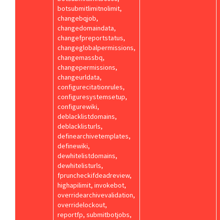
botsubmitlimitnolimit,
changebqjob,
changedomaindata,
changefpreportstatus,
changeglobalpermissions,
changemassbq,
changepermissions,
changeurldata,
configurecitationrules,
configuresystemsetup,
configurewiki,
deblacklistdomains,
deblacklisturls,
definearchivetemplates,
definewiki,
dewhitelistdomains,
dewhitelisturls,
fpruncheckifdeadreview,
highapilimit, invokebot,
overridearchivevalidation,
overridelockout,
reportfp, submitbotjobs,