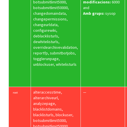
botsubmitlimit5000,
modificacions:
6000
botsubmitlimit50000,
and
changedomaindata,
Amb grups:
sysop
changepermissions,
changeurldata,
configurewiki,
deblacklisturls,
dewhitelisturls,
overridearchivevalidation,
reportfp, submitbotjobs,
togglerunpage,
unblockuser, whitelisturls
alteraccesstime,
—
root
alterarchiveurl,
analyzepage,
blacklistdomains,
blacklisturls, blockuser,
botsubmitlimit5000,
botsubmitlimit50000,