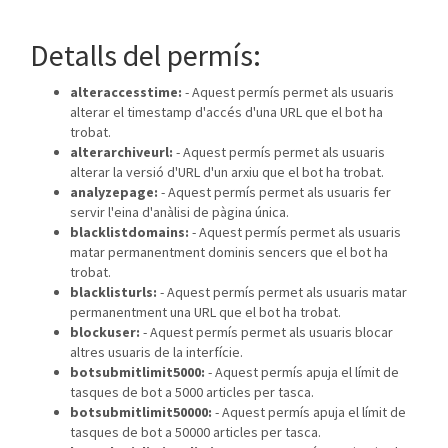
Detalls del permís:
alteraccesstime:
- Aquest permís permet als usuaris
alterar el timestamp d'accés d'una URL que el bot ha
trobat.
alterarchiveurl:
- Aquest permís permet als usuaris
alterar la versió d'URL d'un arxiu que el bot ha trobat.
analyzepage:
- Aquest permís permet als usuaris fer
servir l'eina d'anàlisi de pàgina única.
blacklistdomains:
- Aquest permís permet als usuaris
matar permanentment dominis sencers que el bot ha
trobat.
blacklisturls:
- Aquest permís permet als usuaris matar
permanentment una URL que el bot ha trobat.
blockuser:
- Aquest permís permet als usuaris blocar
altres usuaris de la interfície.
botsubmitlimit5000:
- Aquest permís apuja el límit de
tasques de bot a 5000 articles per tasca.
botsubmitlimit50000:
- Aquest permís apuja el límit de
tasques de bot a 50000 articles per tasca.