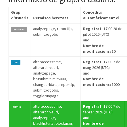
Grup
Concedits
d'usuaris
Permisos heretats
automàticament el
analyzepage, reportfp,
Registrat:
17:00 28 de
basicuser
submitbotjobs
juliol 2026 (UTC)
and
Nombre de
modificacions:
10
alteraccesstime,
Registrat:
17:00 7 de
user
alterarchiveurl,
maig 2026 (UTC)
analyzepage,
and
botsubmitlimit5000,
Nombre de
changeurldata, reportfp,
modificacions:
1000
submitbotjobs,
togglerunpage
alteraccesstime,
Registrat:
17:00 7 de
admin
alterarchiveurl,
febrer 2026 (UTC)
analyzepage,
and
blacklisturls, blockuser,
Nombre de