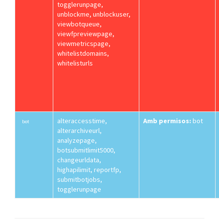
togglerunpage,
unblockme, unblockuser,
viewbotqueue,
viewfpreviewpage,
viewmetricspage,
whitelistdomains,
whitelisturls
alteraccesstime,
Amb permisos:
bot
bot
alterarchiveurl,
analyzepage,
botsubmitlimit5000,
changeurldata,
highapilimit, reportfp,
submitbotjobs,
togglerunpage