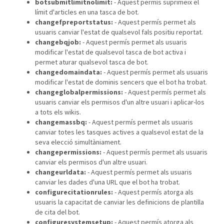
botsubmitlimitnolimit:
- Aquest permís suprimeix el
límit d'articles en una tasca de bot.
changefpreportstatus:
- Aquest permís permet als
usuaris canviar l'estat de qualsevol fals positiu reportat.
changebqjob:
- Aquest permís permet als usuaris
modificar l'estat de qualsevol tasca de bot activa i
permet aturar qualsevol tasca de bot.
changedomaindata:
- Aquest permís permet als usuaris
modificar l'estat de dominis sencers que el bot ha trobat.
changeglobalpermissions:
- Aquest permís permet als
usuaris canviar els permisos d'un altre usuari i aplicar-los
a tots els wikis.
changemassbq:
- Aquest permís permet als usuaris
canviar totes les tasques actives a qualsevol estat de la
seva elecció simultàniament.
changepermissions:
- Aquest permís permet als usuaris
canviar els permisos d'un altre usuari.
changeurldata:
- Aquest permís permet als usuaris
canviar les dades d'una URL que el bot ha trobat.
configurecitationrules:
- Aquest permís atorga als
usuaris la capacitat de canviar les definicions de plantilla
de cita del bot.
configuresystemsetup:
- Aquest permís atorga als