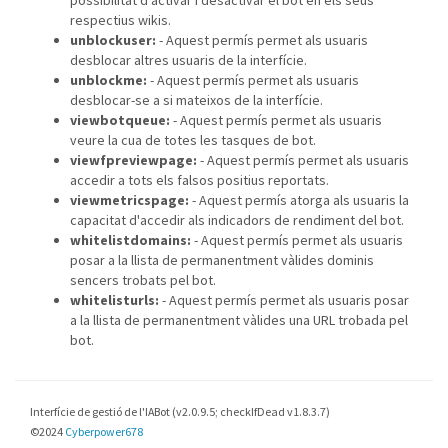
possibilitat d'activar i desactivar el bot en els seus
respectius wikis.
unblockuser:
- Aquest permís permet als usuaris
desblocar altres usuaris de la interfície.
unblockme:
- Aquest permís permet als usuaris
desblocar-se a si mateixos de la interfície.
viewbotqueue:
- Aquest permís permet als usuaris
veure la cua de totes les tasques de bot.
viewfpreviewpage:
- Aquest permís permet als usuaris
accedir a tots els falsos positius reportats.
viewmetricspage:
- Aquest permís atorga als usuaris la
capacitat d'accedir als indicadors de rendiment del bot.
whitelistdomains:
- Aquest permís permet als usuaris
posar a la llista de permanentment vàlides dominis
sencers trobats pel bot.
whitelisturls:
- Aquest permís permet als usuaris posar
a la llista de permanentment vàlides una URL trobada pel
bot.
Interfície de gestió de l'IABot (v2.0.9.5; checkIfDead v1.8.3.7)
©2024
Cyberpower678