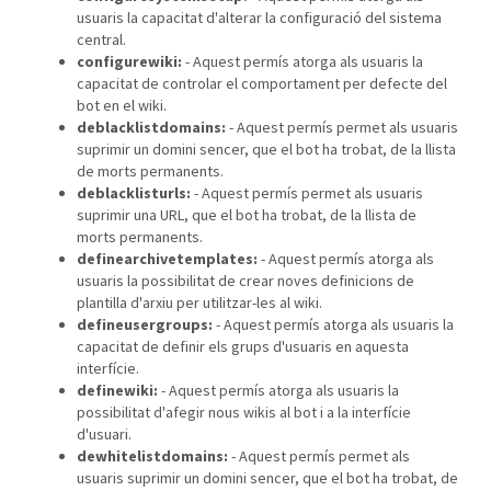
usuaris la capacitat d'alterar la configuració del sistema
central.
configurewiki:
- Aquest permís atorga als usuaris la
capacitat de controlar el comportament per defecte del
bot en el wiki.
deblacklistdomains:
- Aquest permís permet als usuaris
suprimir un domini sencer, que el bot ha trobat, de la llista
de morts permanents.
deblacklisturls:
- Aquest permís permet als usuaris
suprimir una URL, que el bot ha trobat, de la llista de
morts permanents.
definearchivetemplates:
- Aquest permís atorga als
usuaris la possibilitat de crear noves definicions de
plantilla d'arxiu per utilitzar-les al wiki.
defineusergroups:
- Aquest permís atorga als usuaris la
capacitat de definir els grups d'usuaris en aquesta
interfície.
definewiki:
- Aquest permís atorga als usuaris la
possibilitat d'afegir nous wikis al bot i a la interfície
d'usuari.
dewhitelistdomains:
- Aquest permís permet als
usuaris suprimir un domini sencer, que el bot ha trobat, de