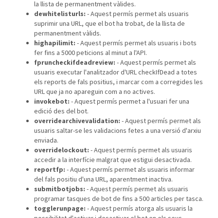
la llista de permanentment vàlides.
dewhitelisturls:
- Aquest permís permet als usuaris
suprimir una URL, que el bot ha trobat, de la llista de
permanentment vàlids.
highapilimit:
- Aquest permís permet als usuaris i bots
fer fins a 5000 peticions al minut a l'API.
fpruncheckifdeadreview:
- Aquest permís permet als
usuaris executar l'analitzador d'URL checkIfDead a totes
els reports de fals positius, i marcar com a corregides les
URL que ja no apareguin com a no actives.
invokebot:
- Aquest permís permet a l'usuari fer una
edició des del bot.
overridearchivevalidation:
- Aquest permís permet als
usuaris saltar-se les validacions fetes a una versió d'arxiu
enviada.
overridelockout:
- Aquest permís permet als usuaris
accedir a la interfície malgrat que estigui desactivada.
reportfp:
- Aquest permís permet als usuaris informar
del fals positiu d'una URL, aparentment inactiva.
submitbotjobs:
- Aquest permís permet als usuaris
programar tasques de bot de fins a 500 articles per tasca.
togglerunpage:
- Aquest permís atorga als usuaris la