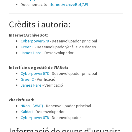
Documentació:
InternetArchiveBot/API
Crèdits i autoria:
InternetArchiveBot:
Cyberpower678
- Desenvolupador principal
GreenC
- Desenvolupador/Anàlisi de dades
James Hare
- Desenvolupador
Interfície de gestió de l'IABot:
Cyberpower678
- Desenvolupador principal
GreenC
- Verificació
James Hare
- Verificació
checkIfDead:
NKohli (WMF)
- Desenvolupador principal
Kaldari
- Desenvolupador
Cyberpower678
- Desenvolupador
Informació de grups d'usuaris: