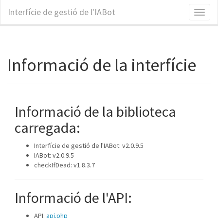
Interfície de gestió de l'IABot
Toggl
naviga
Informació de la interfície
Informació de la biblioteca
carregada:
Interfície de gestió de l'IABot: v2.0.9.5
IABot: v2.0.9.5
checkIfDead: v1.8.3.7
Informació de l'API:
API:
api.php