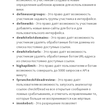
возможность участникам создавать новые
определения шаблонов архивов для использования в
вики.
defineusergroups:
- Это право даёт возможность
участникам задавать группы участника в интерфейсе.
definewiki:
- Это право даёт возможность участникам
добавлять новые вики-сайты для бота и для
пользовательского интерфейса.
dewhitelistdomains:
- Это право даёт возможность
участникам удалять обработанные ботом домены из
списка постоянно доступных ссылок.
dewhitelisturls:
- Это право даёт возможность
участникам удалять обработанные ботом URL-адреса
из списка постоянно доступных ссылок.
highapilimit:
- Это право даёт пользователям и ботам
возможность совершать до 5000 запросов к API в
минуту.
fpruncheckifdeadreview:
- Это право даёт
пользователям возможность запускать анализатор
ссылок checkIfDead на все открытые сообщения о
ложных срабатываниях, и отмечать исправленными те,
которые больше не воспринимаются как мёртвые.
invokebot:
- Это разрешение позволяет