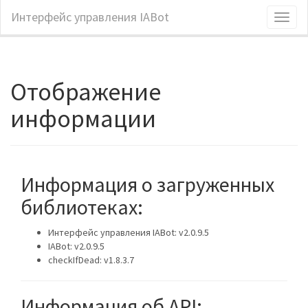
Интерфейс управления IABot
Toggl
naviga
Отображение
информации
Информация о загруженных
библиотеках:
Интерфейс управления IABot: v2.0.9.5
IABot: v2.0.9.5
checkIfDead: v1.8.3.7
Информация об API: