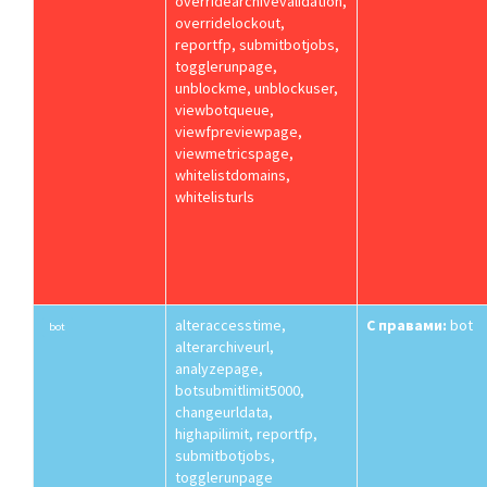
overridearchivevalidation,
overridelockout,
reportfp, submitbotjobs,
togglerunpage,
unblockme, unblockuser,
viewbotqueue,
viewfpreviewpage,
viewmetricspage,
whitelistdomains,
whitelisturls
alteraccesstime,
С правами:
bot
bot
alterarchiveurl,
analyzepage,
botsubmitlimit5000,
changeurldata,
highapilimit, reportfp,
submitbotjobs,
togglerunpage