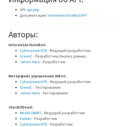
API:
api.php
Документация:
InternetArchiveBot/API
Авторы:
InternetArchiveBot:
Cyberpower678
- Ведущий разработчик
GreenC
- Разработчик/Анализ данных
James Hare
- Разработчик
Интерфейс управления IABot:
Cyberpower678
- Ведущий разработчик
GreenC
- Тестирование
James Hare
- Тестирование
checkIfDead:
NKohli (WMF)
- Ведущий разработчик
Kaldari
- Разработчик
Cyberpower678
- Разработчик