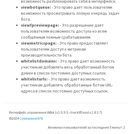
возможность разблокировать себя в интерфейсе.
viewbotqueue:
- Это право даёт пользователям
возможность просматривать полную очередь задач
бота.
viewfpreviewpage:
- Это разрешение даёт
пользователям возможность доступа ко всем
сообщённым ложным срабатываниям.
viewmetricspage:
- Это право предоставляет
пользователям доступ к метрикам
производительности бота.
whitelistdomains:
- Это право даёт возможность
участникам добавлять весь обработанный ботом
домен в список постоянно доступных ссылок.
whitelisturls:
- Это право даёт возможность
участникам добавлять обработанные ботом URL-
адреса в список постоянно доступных ссылок.
Интерфейс управления IABot (v2.0.9.5; checkIfDead v1.8.3.7)
©2024
Cyberpower678
Активных пользователей за последние 5 минут: 2