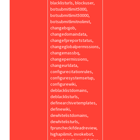
blacklisturls, blockuser,
botsubmitlimit5000,
botsubmitlimit50000,
botsubmitlimitnolimit,
changebqjob,
changedomaindata,
changefpreportstatus,
changeglobalpermissions,
changemassbq,
changepermissions,
changeurldata,
configurecitationrules,
configuresystemsetup,
configurewiki,
deblacklistdomains,
deblacklisturls,
definearchivetemplates,
definewiki,
dewhitelistdomains,
dewhitelisturls,
fpruncheckifdeadreview,
highapilimit, invokebot,