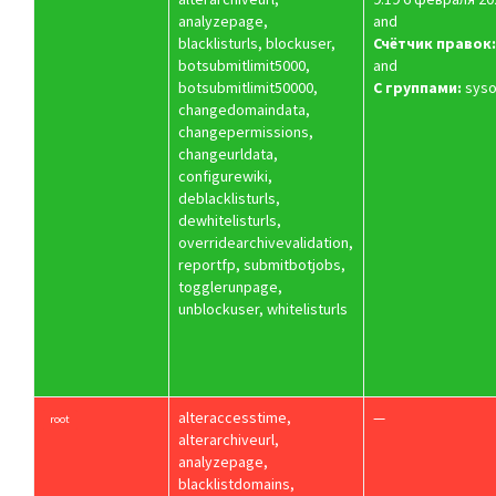
analyzepage,
and
blacklisturls, blockuser,
Счётчик правок:
botsubmitlimit5000,
and
botsubmitlimit50000,
С группами:
sys
changedomaindata,
changepermissions,
changeurldata,
configurewiki,
deblacklisturls,
dewhitelisturls,
overridearchivevalidation,
reportfp, submitbotjobs,
togglerunpage,
unblockuser, whitelisturls
alteraccesstime,
—
root
alterarchiveurl,
analyzepage,
blacklistdomains,