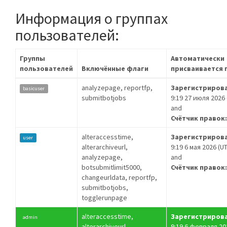
Информация о группах
пользователей:
Группы
Автоматически
пользователей
Включённые флаги
присваивается 
analyzepage, reportfp,
Зарегистрирова
basicuser
submitbotjobs
9:19 27 июля 2026 
and
Счётчик правок:
alteraccesstime,
Зарегистрирова
user
alterarchiveurl,
9:19 6 мая 2026 (U
analyzepage,
and
botsubmitlimit5000,
Счётчик правок:
changeurldata, reportfp,
submitbotjobs,
togglerunpage
alteraccesstime,
Зарегистрирова
admin
alterarchiveurl,
9:19 6 февраля 20