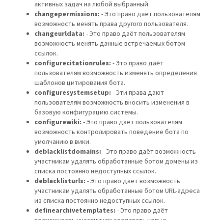
активных задач на любой выбранный.
changepermissions:
- Это право даёт пользователям
возможность менять права другого пользователя.
changeurldata:
- Это право даёт пользователям
возможность менять данные встречаемых ботом
ссылок.
configurecitationrules:
- Это право даёт
пользователям возможность изменять определения
шаблонов цитирования бота.
configuresystemsetup:
- Эти права дают
пользователям возможность вносить изменения в
базовую конфигурацию системы.
configurewiki:
- Это право даёт пользователям
возможность контролировать поведение бота по
умолчанию в вики.
deblacklistdomains:
- Это право даёт возможность
участникам удалять обработанные ботом домены из
списка постоянно недоступных ссылок.
deblacklisturls:
- Это право даёт возможность
участникам удалять обработанные ботом URL-адреса
из списка постоянно недоступных ссылок.
definearchivetemplates:
- Это право даёт