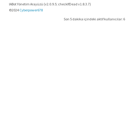
IABot Yönetim Arayüzü (v2.0.9.5; checkIfDead v1.8.3.7)
©2024
Cyberpower678
Son 5 dakika içindeki aktif kullanıcılar: 6