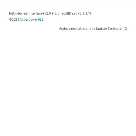
IABot-beheerinterface (v2.0.9.5; checkIfDead v1.8.3.7)
©2024
Cyberpower678
Actieve gebruikers in de laatste 5 minuten: 2