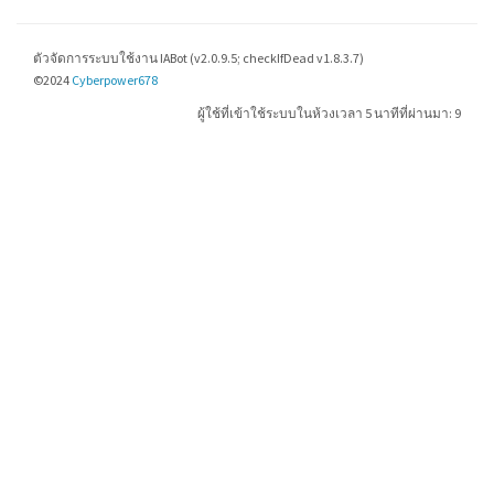
ตัวจัดการระบบใช้งาน IABot (v2.0.9.5; checkIfDead v1.8.3.7)
©2024
Cyberpower678
ผู้ใช้ที่เข้าใช้ระบบในห้วงเวลา 5 นาทีที่ผ่านมา: 9